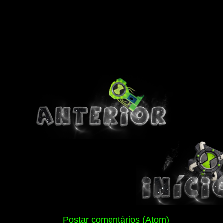
Assinar:
Postar comentários (Atom)