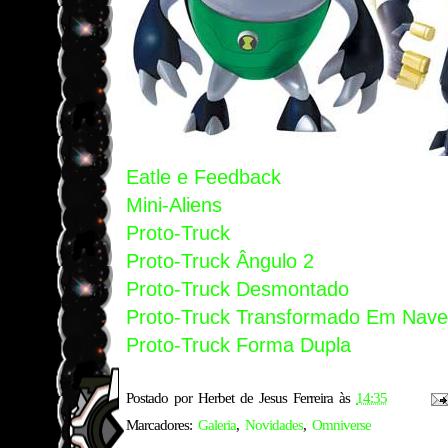
Eatle e Feedback
Mini-Aliens
Proto-Truck
Proto-Truck Ângulo 2
Proto-Truck Desmontado
Proto-Truck Transformado Em Nave
Proto-Truck Forma Dupla
Postado por
Herbet de Jesus Ferreira
às
14:35
Marcadores:
Galeria
,
Novidades
,
Omniverse