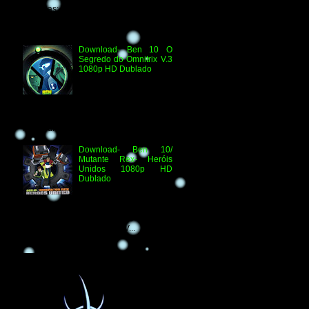
Técnicas: H.264 1080p HD WEB.DL
Áudio- Streaming 2.0 Dublado Ben 10
Versus...
Download- Ben 10 O
Segredo do Omnitrix V.3
1080p HD Dublado
Especificações
Técnicas: Arquivo
Criado e Disponibilizado
pelo Ben 10 Extranet Arquivo
Disponibilizado: Vídeo: H.264 1080p
HD Áudio: HDTV-RI...
Download- Ben 10/
Mutante Rex- Heróis
Unidos 1080p HD
Dublado
Ben 10/ Mutante Rex-
Heróis Unidos 1080p
HD Informações Técnicas: H.264 1080p
HD WEBDL Áudio- TV 2.0 Dublado
Arquivo Original Vídeo: MKV...