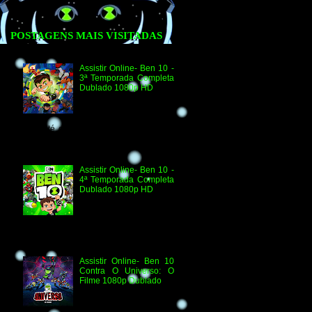
POSTAGENS MAIS VISITADAS
Assistir Online- Ben 10 -
3ª Temporada Completa
Dublado 1080p HD
Agradecimento e
Créditos para Federico
Coria e Aimar Revill
Obs. Até o momento não existe ordem
oficial dos episódios. Esta ordem é de
la...
Assistir Online- Ben 10 -
4ª Temporada Completa
Dublado 1080p HD
Assistir Online Ben 10
Episódio 1080p HD O
Quebra-Férias Assistir
Online Ben 10 Episódio 1080p HD Ben
Delicado Assistir Online B...
Assistir Online- Ben 10
Contra O Universo: O
Filme 1080p Dublado
Ben 10 Contra O
Universo: O Filme 1080p
HD Informações