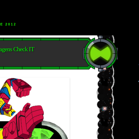
E 2012
agens Check IT