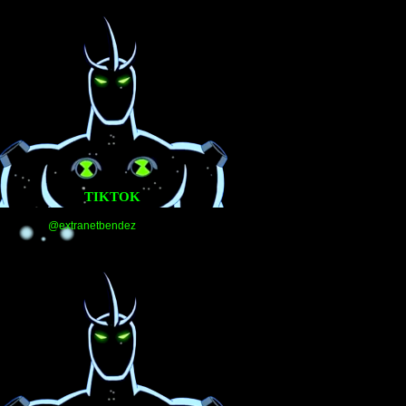
TIKTOK
@extranetbendez