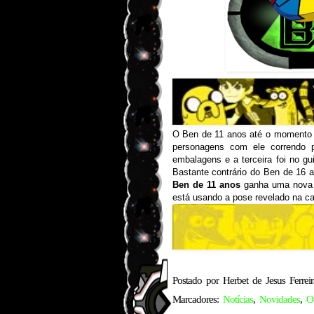
O Ben de 11 anos até o momento t
personagens com ele correndo p
embalagens e a terceira foi no gu
Bastante contrário do Ben de 16 
Ben de 11 anos
ganha uma nova 
está usando a pose revelado na ca
Postado por
Herbet de Jesus Ferreir
Marcadores:
Notícias
,
Novidades
,
O