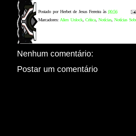
Postado por
Herbet de Jesus Ferreira
às
00:56
Marcadores:
Alien Unlock
,
Crítica
,
Notícias
,
Notícias Sob
Nenhum comentário:
Postar um comentário