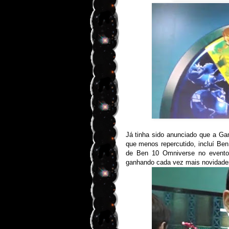
Já tinha sido anunciado que a G
que menos repercutido, incluí Ben
de Ben 10 Omniverse no evento
ganhando cada vez mais novidades