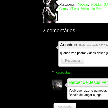
Marcadores:
Notícias
,
Notícias So
Game
,
Vídeos
,
Vídeos do Ben 10 
2 comentários:
Anônimo
19 de outubro de 2012 à
quando vao postar videos desse j
Responder
Respostas
Herbet de Jesus Fer
Você quer dizer o gameplay
Depois de lançar o jogo
Responder