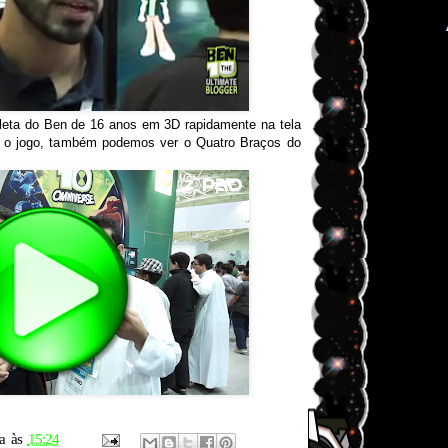
eta do Ben de 16 anos em 3D rapidamente na tela
a o jogo, também podemos ver o Quatro Braços do
a
às
15:24