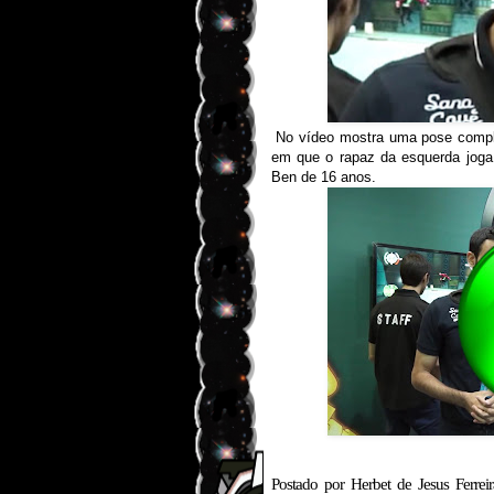
No vídeo mostra uma pose compl
em que o rapaz da esquerda jog
Ben de 16 anos.
Postado por
Herbet de Jesus Ferreir