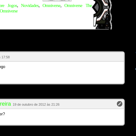
bre Jogos
,
Novidades
,
Omniverse
,
Omniverse The
Omniverse
s 17:58
ogo
reira
19 de outubro de 2012 às 21:26
er?