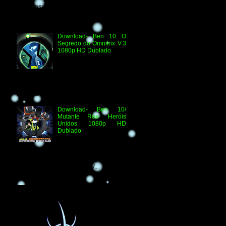
Técnicas: H.264 1080p HD WEB.DL
Áudio- Streaming 2.0 Dublado Ben 10
Versus...
Download- Ben 10 O
Segredo do Omnitrix V.3
1080p HD Dublado
Especificações
Técnicas: Arquivo
Criado e Disponibilizado
pelo Ben 10 Extranet Arquivo
Disponibilizado: Vídeo: H.264 1080p
HD Áudio: HDTV-RI...
Download- Ben 10/
Mutante Rex- Heróis
Unidos 1080p HD
Dublado
Ben 10/ Mutante Rex-
Heróis Unidos 1080p
HD Informações Técnicas: H.264 1080p
HD WEBDL Áudio- TV 2.0 Dublado
Arquivo Original Vídeo: MKV...