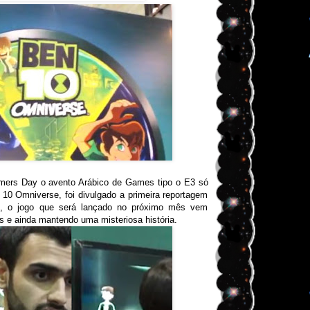
amers Day o avento Arábico de Games tipo o E3 só
 10 Omniverse, foi divulgado a primeira reportagem
, o jogo que será lançado no próximo mês vem
 e ainda mantendo uma misteriosa história.