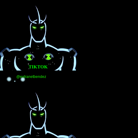
TIKTOK
@extranetbendez