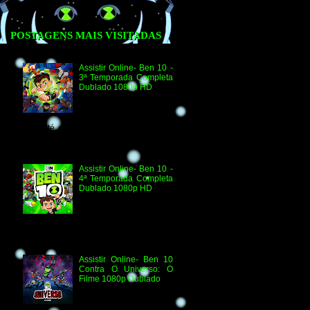
POSTAGENS MAIS VISITADAS
Assistir Online- Ben 10 -
3ª Temporada Completa
Dublado 1080p HD
Agradecimento e
Créditos para Federico
Coria e Aimar Revill
Obs. Até o momento não existe ordem
oficial dos episódios. Esta ordem é de
la...
Assistir Online- Ben 10 -
4ª Temporada Completa
Dublado 1080p HD
Assistir Online Ben 10
Episódio 1080p HD O
Quebra-Férias Assistir
Online Ben 10 Episódio 1080p HD Ben
Delicado Assistir Online B...
Assistir Online- Ben 10
Contra O Universo: O
Filme 1080p Dublado
Ben 10 Contra O
Universo: O Filme 1080p
HD Informações