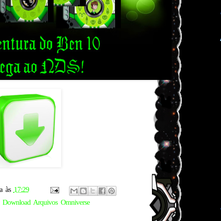
a
às
17:29
,
Download Arquivos Omniverse