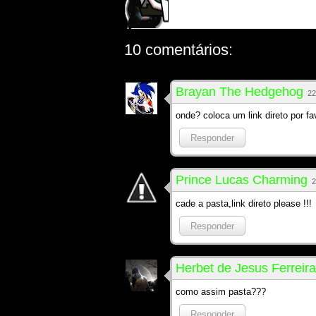
10 comentários:
Brayan The Hedgehog
22
onde? coloca um link direto por fa
Responder
Prince Lucas Charming
2
cade a pasta,link direto please !!!
Responder
Herbet de Jesus Ferreira
como assim pasta???
Responder