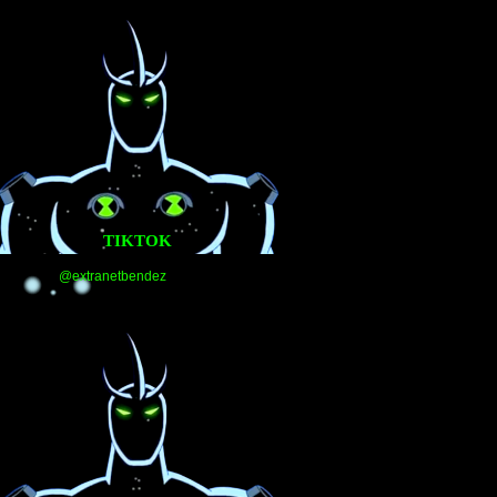
TIKTOK
@extranetbendez