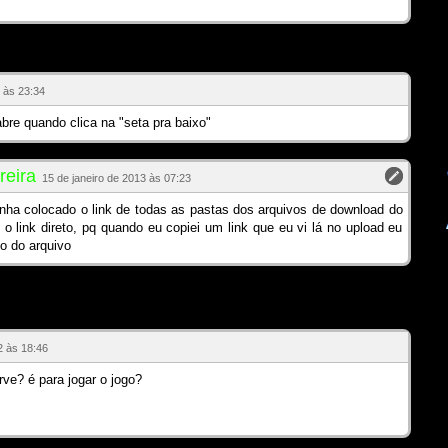
 às 23:34
abre quando clica na "seta pra baixo"
reira
15 de janeiro de 2013 às 07:23
inha colocado o link de todas as pastas dos arquivos de download do
 link direto, pq quando eu copiei um link que eu vi lá no upload eu
to do arquivo
 às 18:46
ve? é para jogar o jogo?