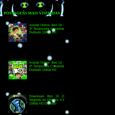
POSTAGENS MAIS VISITADAS
Assistir Online- Ben 10 -
3ª Temporada Completa
Dublado 1080p HD
Agradecimento e
Créditos para Federico
Coria e Aimar Revill
Obs. Até o momento não existe ordem
oficial dos episódios. Esta ordem é de
la...
Assistir Online- Ben 10 -
4ª Temporada Completa
Dublado 1080p HD
Assistir Online Ben 10
Episódio 1080p HD O
Quebra-Férias Assistir
Online Ben 10 Episódio 1080p HD Ben
Delicado Assistir Online B...
Download- Ben 10 O
Segredo do Omnitrix V.3
1080p HD Dublado
Especificações
Técnicas: Arquivo
Criado e Disponibilizado