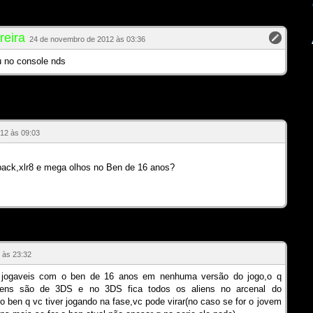
reira
24 de novembro de 2012 às 03:36
u no console nds
12 às 09:03
back,xlr8 e mega olhos no Ben de 16 anos?
 às 23:32
o jogaveis com o ben de 16 anos em nenhuma versão do jogo,o q
ens são de 3DS e no 3DS fica todos os aliens no arcenal do
 ben q vc tiver jogando na fase,vc pode virar(no caso se for o jovem