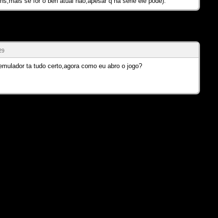
ns,mais se for o ben atual não,apesar q na serie ele pode).
29
 emulador ta tudo certo,agora como eu abro o jogo?