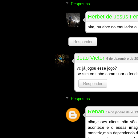
Respostas
Herbet de Jesus Fer
sim, ou abre no emulador o
Responder
João Victor
6 de dezembro de 20
vc já jogou esse jogo?
se sim vc sabe como usar o feed
Responder
Respostas
Renan
14 de janeiro de 2013
olha,esses aliens não sã
acontece é q essas imag
omnitrix,mais dependendo do