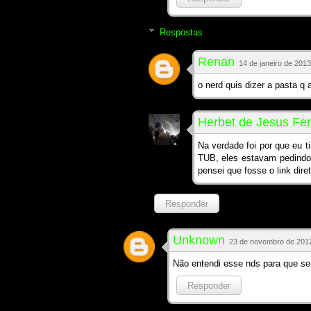
Respostas
Renan
14 de janeiro de 2013
o nerd quis dizer a pasta q 
Herbet de Jesus Fer
Na verdade foi por que eu t
TUB, eles estavam pedindo o
pensei que fosse o link dire
Responder
Unknown
23 de novembro de 2012
Não entendi esse nds para que ser
Responder