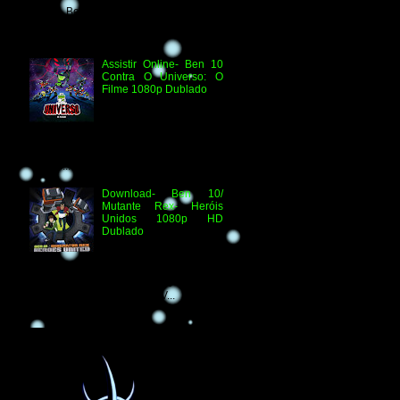
pelo Ben 10 Extranet Arquivo
Disponibilizado: Vídeo: H.264 1080p
HD Áudio: HDTV-RI...
Assistir Online- Ben 10
Contra O Universo: O
Filme 1080p Dublado
Ben 10 Contra O
Universo: O Filme 1080p
HD Informações
Técnicas: H.264 1080p HD WEB.DL
Áudio- Streaming 2.0 Dublado Ben 10
Versus...
Download- Ben 10/
Mutante Rex- Heróis
Unidos 1080p HD
Dublado
Ben 10/ Mutante Rex-
Heróis Unidos 1080p
HD Informações Técnicas: H.264 1080p
HD WEBDL Áudio- TV 2.0 Dublado
Arquivo Original Vídeo: MKV...