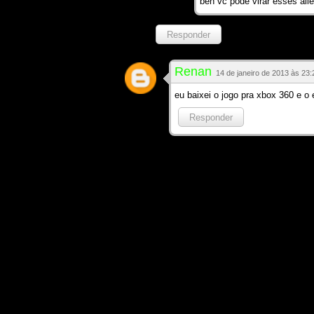
ben vc pode virar esses alie
Responder
Renan
14 de janeiro de 2013 às 23:
eu baixei o jogo pra xbox 360 e o
Responder