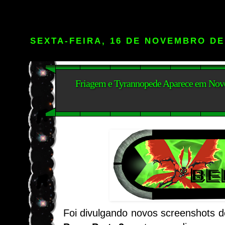
SEXTA-FEIRA, 16 DE NOVEMBRO DE
Friagem e Tyrannopede Aparece em Novo
Foi divulgando novos screenshots 