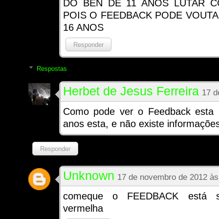
DO BEN DE 11 ANOS LUTAR 
POIS O FEEDBACK PODE VOUTAR
16 ANOS
Responder
Respostas
Herbet de Jesus Ferreira
17 d
Como pode ver o Feedback esta 
anos esta, e não existe informações
Responder
Unknown
17 de novembro de 2012 às
comeque o FEEDBACK está se-
vermelha