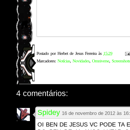
Postado por
Herbet de Jesus Ferreira
às
15:29
Marcadores:
Notícias
,
Novidades
,
Omniverse
,
Screenshots
4 comentários:
Spidey
16 de novembro de 2012 às 16
OI BEN DE JESUS VC PODE TA