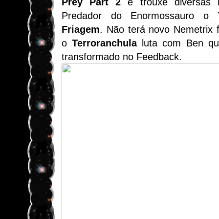
Prey Part 2
e trouxe diversas 
Predador do Enormossauro o
T
Friagem
. Não terá novo Nemetrix f
o
Terroranchula
luta com Ben qu
transformado no Feedback.