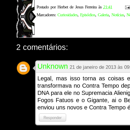
Postado por
Herbet de Jesus Ferreira
às
21:41
Marcadores:
Curiosidades
,
Episódios
,
Galeria
,
Notícias
,
N
2 comentários:
Unknown
21 de janeiro de 2013 às 09
Legal, mas isso torna as coisas 
transformava no Contra Tempo dep
DNA para ele no Supremacia Alieni
Fogos Fatuos e o Gigante, ai o B
enviou uns novos e Contra Tempo é
Responder