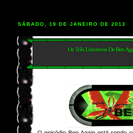
SÁBADO, 19 DE JANEIRO DE 2013
Os Três Universos De Ben Ag
O episódio Ben Again está sendo c