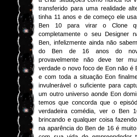
transferido para uma realidade al
tinha 11 anos e de começo ele usa
Ben 10 para virar o Clone q
completamente o seu Designer n
Ben, infelizmente ainda não sabe
do Ben de 16 anos do novo
provavelmente não deve ter mui
verdade o novo foco de Eon não é 
e com toda a situação Eon finalm
invulnerável o suficiente para capt
um outro universo aonde Eon domin
temos que concorda que o episó
verdadeira comédia, ver o Ben 
brincando e qualquer coisa fazend
na aparência do Ben de 16 é muit
com sua vida de empreendedor t