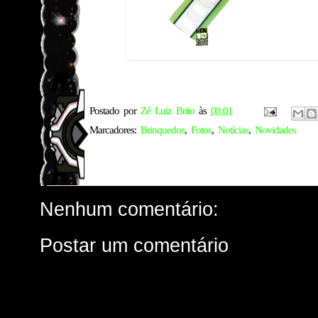
Postado por
Zé Luiz Brito
às
08:01
Marcadores:
Brinquedos
,
Fotos
,
Notícias
,
Novidades
Nenhum comentário:
Postar um comentário