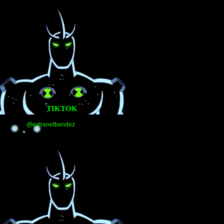
TIKTOK
@extranetbendez