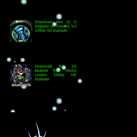
Técnicas: H.264 1080p HD WEB.DL
Áudio- Streaming 2.0 Dublado Ben 10
Versus...
Download- Ben 10 O
Segredo do Omnitrix V.3
1080p HD Dublado
Especificações
Técnicas: Arquivo
Criado e Disponibilizado
pelo Ben 10 Extranet Arquivo
Disponibilizado: Vídeo: H.264 1080p
HD Áudio: HDTV-RI...
Download- Ben 10/
Mutante Rex- Heróis
Unidos 1080p HD
Dublado
Ben 10/ Mutante Rex-
Heróis Unidos 1080p
HD Informações Técnicas: H.264 1080p
HD WEBDL Áudio- TV 2.0 Dublado
Arquivo Original Vídeo: MKV...