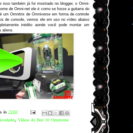
e isso também já foi mostrado no blogger, o Omni-
ome de Omni-net ele é como se fosse a guitarra do
, é um Omnitrix de Omniverse em forma de controle
pos de console, vemos ele em uso no vídeo abaixo
pletamente inédito aonde você pode montar um
 aliens.
a
às
22:02
ovidades
,
Vídeos do Ben 10 Omniverse