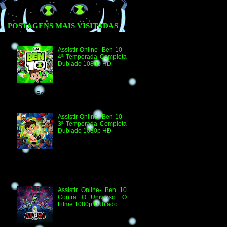
POSTAGENS MAIS VISITADAS
Assistir Online- Ben 10 -
4ª Temporada Completa
Dublado 1080p HD
Assistir Online Ben 10
Episódio 1080p HD O
Quebra-Férias Assistir
Online Ben 10 Episódio 1080p HD Ben
Delicado Assistir Online B...
Assistir Online- Ben 10 -
3ª Temporada Completa
Dublado 1080p HD
Agradecimento e
Créditos para Federico
Coria e Aimar Revill
Obs. Até o momento não existe ordem
oficial dos episódios. Esta ordem é de
la...
Assistir Online- Ben 10
Contra O Universo: O
Filme 1080p Dublado
Ben 10 Contra O
Universo: O Filme 1080p
HD Informações