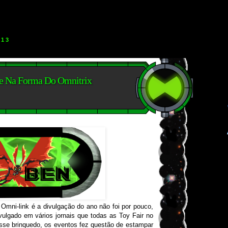
013
e Na Forma Do Omnitrix
Omni-link é a divulgação do ano não foi por pouco,
ivulgado em vários jornais que todas as Toy Fair no
esse brinquedo, os eventos fez questão de estampar