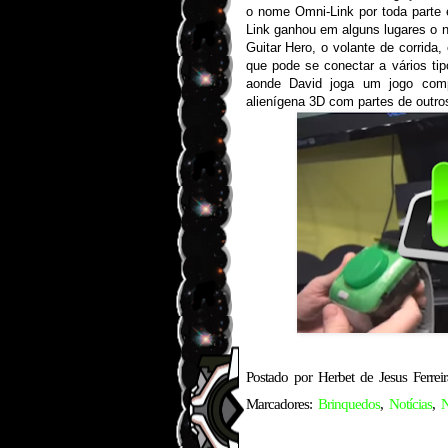
o nome Omni-Link por toda parte 
Link ganhou em alguns lugares o n
Guitar Hero, o volante de corrida
que pode se conectar a vários ti
aonde David joga um jogo com
alienígena 3D com partes de outros
Postado por
Herbet de Jesus Ferreir
Marcadores:
Brinquedos
,
Notícias
,
N