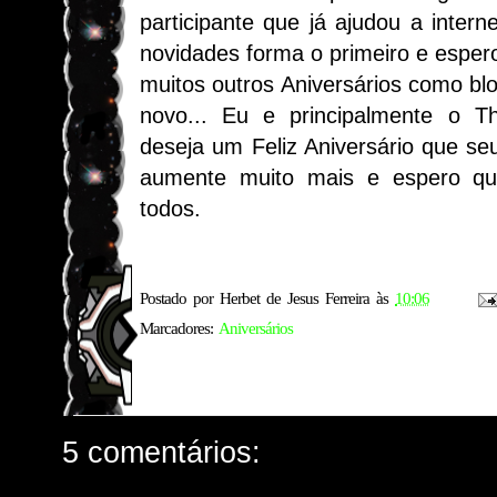
participante que já ajudou a intern
novidades forma o primeiro e espero
muitos outros Aniversários como bl
novo... Eu e principalmente o Th
deseja um Feliz Aniversário que s
aumente muito mais e espero qu
todos.
Postado por
Herbet de Jesus Ferreira
às
10:06
Marcadores:
Aniversários
5 comentários: