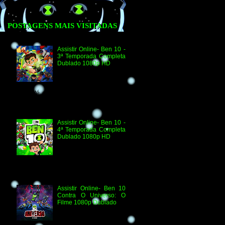
POSTAGENS MAIS VISITADAS
Assistir Online- Ben 10 -
3ª Temporada Completa
Dublado 1080p HD
Agradecimento e
Créditos para Federico
Coria e Aimar Revill
Obs. Até o momento não existe ordem
oficial dos episódios. Esta ordem é de
la...
Assistir Online- Ben 10 -
4ª Temporada Completa
Dublado 1080p HD
Assistir Online Ben 10
Episódio 1080p HD O
Quebra-Férias Assistir
Online Ben 10 Episódio 1080p HD Ben
Delicado Assistir Online B...
Assistir Online- Ben 10
Contra O Universo: O
Filme 1080p Dublado
Ben 10 Contra O
Universo: O Filme 1080p
HD Informações