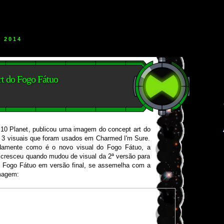
 2014
t do Fogo Fátuo
 10 Planet, publicou uma imagem do concept art do
3 visuais que foram usados em Charmed I'm Sure.
damente como é o novo visual do Fogo Fátuo, a
cresceu quando mudou de visual da 2ª versão para
o Fogo Fátuo em versão final, se assemelha com a
magem: