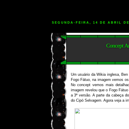
SEGUNDA-FEIRA, 14 DE ABRIL DE
Concept Ar
Um usuário da Wikia inglesa, Ben
Fogo Fátuo, na imagem vemos os 
No concept vemos mais detalha
imagem revelou que o Fogo Fátuo 
a 3ª versão. A parte da cabeça d
do Cipó Selvagem. Agora veja a i