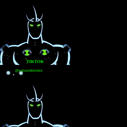
TIKTOK
@extranetbendez