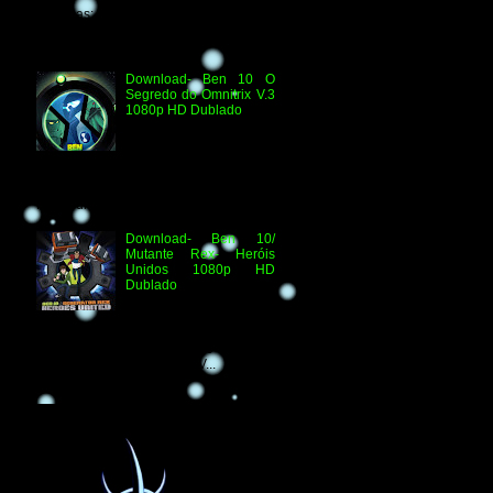
Técnicas: H.264 1080p HD WEB.DL
Áudio- Streaming 2.0 Dublado Ben 10
Versus...
Download- Ben 10 O
Segredo do Omnitrix V.3
1080p HD Dublado
Especificações
Técnicas: Arquivo
Criado e Disponibilizado
pelo Ben 10 Extranet Arquivo
Disponibilizado: Vídeo: H.264 1080p
HD Áudio: HDTV-RI...
Download- Ben 10/
Mutante Rex- Heróis
Unidos 1080p HD
Dublado
Ben 10/ Mutante Rex-
Heróis Unidos 1080p
HD Informações Técnicas: H.264 1080p
HD WEBDL Áudio- TV 2.0 Dublado
Arquivo Original Vídeo: MKV...