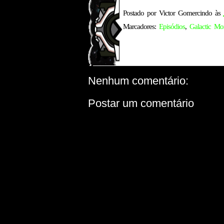
Postado por
Victor Gomercindo
às
Marcadores:
Episódios
,
Galactic Mon
Nenhum comentário:
Postar um comentário