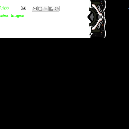
14:55
sters
,
Imagens