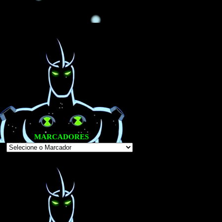
Há um ano
MARCADORES