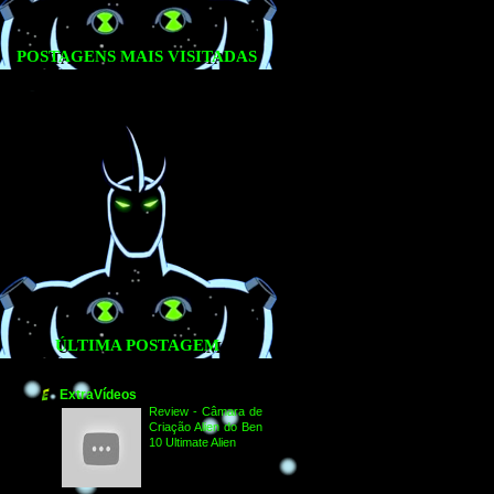
POSTAGENS MAIS VISITADAS
ÚLTIMA POSTAGEM
ExtraVídeos
Review - Câmara de
Criação Alien do Ben
10 Ultimate Alien
-