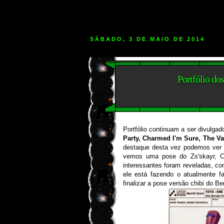
SÁBADO, 3 DE MAIO DE 2014
Portfólio do
Portfólio continuam a ser divulga
Party, Charmed I'm Sure, The Vam
destaque desta vez podemos ver 
vemos uma pose do Zs'skayr, C
interessantes foram reveladas, co
ele está fazendo o atualmente 
finalizar a pose versão chibi do Be