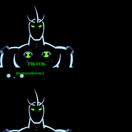
TIKTOK
@extranetbendez