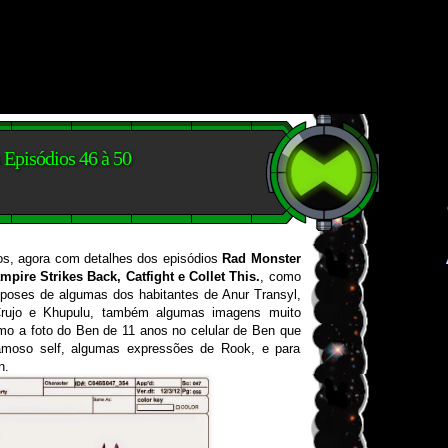
s Episódios 46 à 50
dos, agora com detalhes dos episódios
Rad Monster
pire Strikes Back, Catfight e Collet This.
, como
poses de algumas dos habitantes de Anur Transyl,
rujo e Khupulu, também algumas imagens muito
mo a foto do Ben de 11 anos no celular de Ben que
famoso self, algumas expressões de Rook, e para
n.