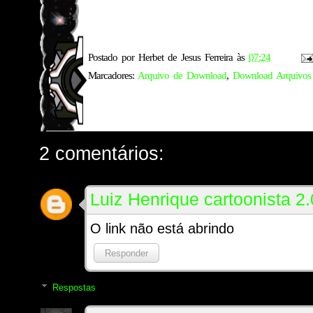
Postado por
Herbet de Jesus Ferreira
às
07:24
Marcadores:
Arquivo de Download
,
Download Arquivos
2 comentários:
Luiz Henrique cartoonista 2.
O link não está abrindo
Responder
Respostas