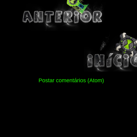
Assinar:
Postar comentários (Atom)