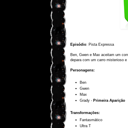
Episódio
:
Pista Expressa
Ben, Gwen e Max aceitam um conv
depara com um carro misterioso e
Personagens:
Ben
Gwen
Max
Grady -
Primeira Aparição
Transformações:
Fantasmático
Ultra T