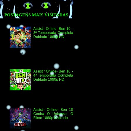
POSTAGENS MAIS VISITADAS
Assistir Online- Ben 10 -
3ª Temporada Completa
Dublado 1080p HD
Agradecimento e
Créditos para Federico
Coria e Aimar Revill
Obs. Até o momento não existe ordem
oficial dos episódios. Esta ordem é de
la...
Assistir Online- Ben 10 -
4ª Temporada Completa
Dublado 1080p HD
Assistir Online Ben 10
Episódio 1080p HD O
Quebra-Férias Assistir
Online Ben 10 Episódio 1080p HD Ben
Delicado Assistir Online B...
Assistir Online- Ben 10
Contra O Universo: O
Filme 1080p Dublado
Ben 10 Contra O
Universo: O Filme 1080p
HD Informações