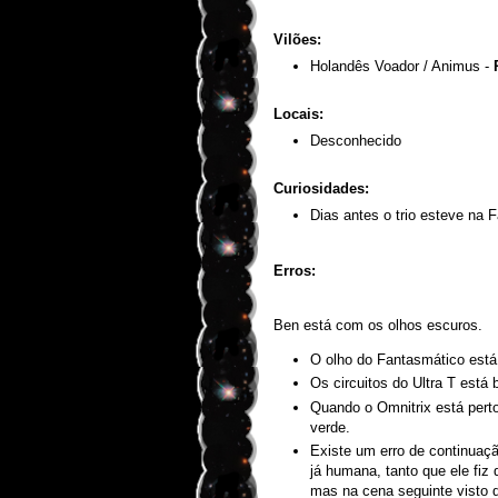
Vilões:
Holandês Voador / Animus -
Locais:
Desconhecido
Curiosidades:
Dias antes o trio esteve na
Erros:
Ben está com os olhos escuros.
O olho do Fantasmático está
Os circuitos do Ultra T está
Quando o Omnitrix está perto
verde.
Existe um erro de continuaç
já humana, tanto que ele fiz q
mas na cena seguinte visto 