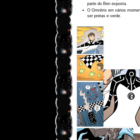
parte do Ben exposta.
O Omnitrix em vários momen
ser pretas e verde.