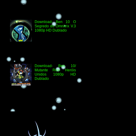
Técnicas: H.264 1080p HD WEB.DL
Áudio- Streaming 2.0 Dublado Ben 10
Versus...
Download- Ben 10 O
Segredo do Omnitrix V.3
1080p HD Dublado
Especificações
Técnicas: Arquivo
Criado e Disponibilizado
pelo Ben 10 Extranet Arquivo
Disponibilizado: Vídeo: H.264 1080p
HD Áudio: HDTV-RI...
Download- Ben 10/
Mutante Rex- Heróis
Unidos 1080p HD
Dublado
Ben 10/ Mutante Rex-
Heróis Unidos 1080p
HD Informações Técnicas: H.264 1080p
HD WEBDL Áudio- TV 2.0 Dublado
Arquivo Original Vídeo: MKV...