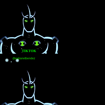
TIKTOK
@extranetbendez