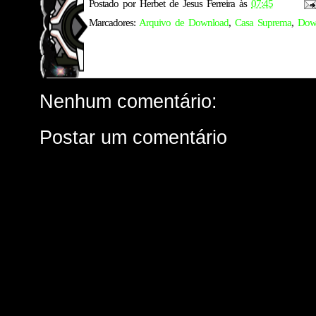
Postado por
Herbet de Jesus Ferreira
às
07:45
Marcadores:
Arquivo de Download
,
Casa Suprema
,
Dow
Nenhum comentário:
Postar um comentário