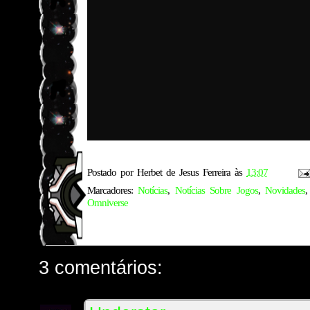
Postado por
Herbet de Jesus Ferreira
às
13:07
Marcadores:
Notícias
,
Notícias Sobre Jogos
,
Novidades
Omniverse
3 comentários: