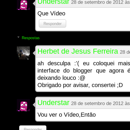
Understar
28 de setembro de 2012 às
Que Vídeo
Responder
Respostas
Herbet de Jesus Ferreira
28 d
ah desculpa :'( eu coloquei ma
interface do blogger que agora 
deixando louco :@
Obrigado por avisar, consertei ;D
Understar
28 de setembro de 2012 às
Vou ver o Vídeo,Então
Responder