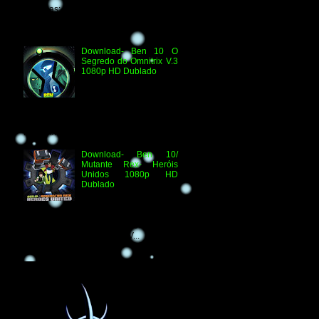
Técnicas: H.264 1080p HD WEB.DL
Áudio- Streaming 2.0 Dublado Ben 10
Versus...
Download- Ben 10 O
Segredo do Omnitrix V.3
1080p HD Dublado
Especificações
Técnicas: Arquivo
Criado e Disponibilizado
pelo Ben 10 Extranet Arquivo
Disponibilizado: Vídeo: H.264 1080p
HD Áudio: HDTV-RI...
Download- Ben 10/
Mutante Rex- Heróis
Unidos 1080p HD
Dublado
Ben 10/ Mutante Rex-
Heróis Unidos 1080p
HD Informações Técnicas: H.264 1080p
HD WEBDL Áudio- TV 2.0 Dublado
Arquivo Original Vídeo: MKV...