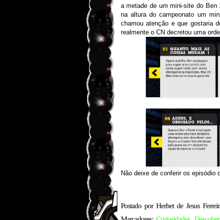
a metade de um mini-site do Ben
na altura do campeonato um min
chamou atenção e que gostaria de
realmente o CN decretou uma ordem
Não deixe de conferir os episódio 
Postado por
Herbet de Jesus Ferreir
Marcadores:
Curiosidades
,
Descober