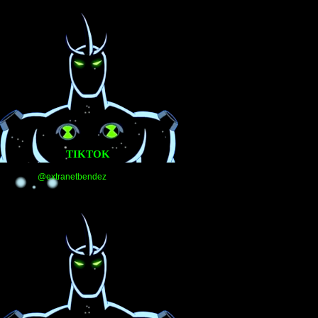
TIKTOK
@extranetbendez