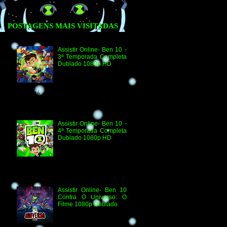
POSTAGENS MAIS VISITADAS
Assistir Online- Ben 10 -
3ª Temporada Completa
Dublado 1080p HD
Agradecimento e
Créditos para Federico
Coria e Aimar Revill
Obs. Até o momento não existe ordem
oficial dos episódios. Esta ordem é de
la...
Assistir Online- Ben 10 -
4ª Temporada Completa
Dublado 1080p HD
Assistir Online Ben 10
Episódio 1080p HD O
Quebra-Férias Assistir
Online Ben 10 Episódio 1080p HD Ben
Delicado Assistir Online B...
Assistir Online- Ben 10
Contra O Universo: O
Filme 1080p Dublado
Ben 10 Contra O
Universo: O Filme 1080p
HD Informações