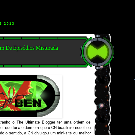
E 2013
m De Episódios Misturada
tranho o The Ultimate Blogger ter uma ordem de
 por que foi a ordem em que o CN brasileiro escolheu
odo o sentido, a CN divulgou um mini-site ou melhor