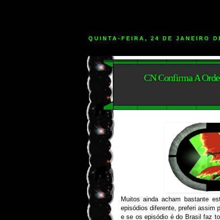
QUINTA-FEIRA, 24 DE JANEIRO D
CN Confirma A Orde
Muitos ainda acham bastante es
episódios diferente, preferi assim
e se os episódio é do Brasil faz t