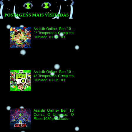
POSTAGENS MAIS VISITADAS
Assistir Online- Ben 10 -
3ª Temporada Completa
Dublado 1080p HD
Agradecimento e
Créditos para Federico
Coria e Aimar Revill
Obs. Até o momento não existe ordem
oficial dos episódios. Esta ordem é de
la...
Assistir Online- Ben 10 -
4ª Temporada Completa
Dublado 1080p HD
Assistir Online Ben 10
Episódio 1080p HD O
Quebra-Férias Assistir
Online Ben 10 Episódio 1080p HD Ben
Delicado Assistir Online B...
Assistir Online- Ben 10
Contra O Universo: O
Filme 1080p Dublado
Ben 10 Contra O
Universo: O Filme 1080p
HD Informações