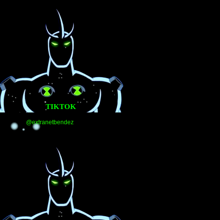
TIKTOK
@extranetbendez