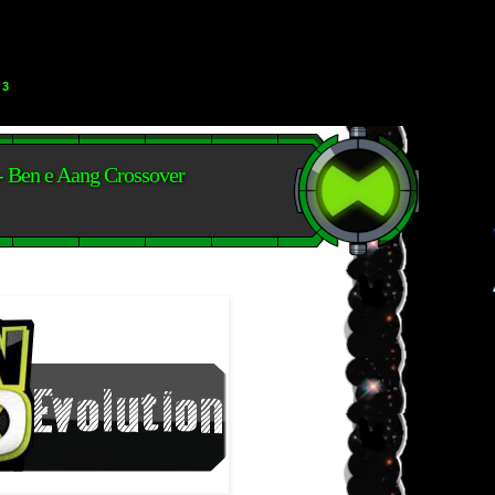
13
- Ben e Aang Crossover