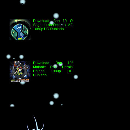
Técnicas: H.264 1080p HD WEB.DL
Áudio- Streaming 2.0 Dublado Ben 10
Versus...
Download- Ben 10 O
Segredo do Omnitrix V.3
1080p HD Dublado
Especificações
Técnicas: Arquivo
Criado e Disponibilizado
pelo Ben 10 Extranet Arquivo
Disponibilizado: Vídeo: H.264 1080p
HD Áudio: HDTV-RI...
Download- Ben 10/
Mutante Rex- Heróis
Unidos 1080p HD
Dublado
Ben 10/ Mutante Rex-
Heróis Unidos 1080p
HD Informações Técnicas: H.264 1080p
HD WEBDL Áudio- TV 2.0 Dublado
Arquivo Original Vídeo: MKV...