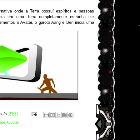
rnativa onde a Terra possuí espíritos e pessoas
agora em uma Terra completamente estranha ele
lementos o Avatar, o garoto Aang e Ben inicia uma
a
às
23:11
eos Outros