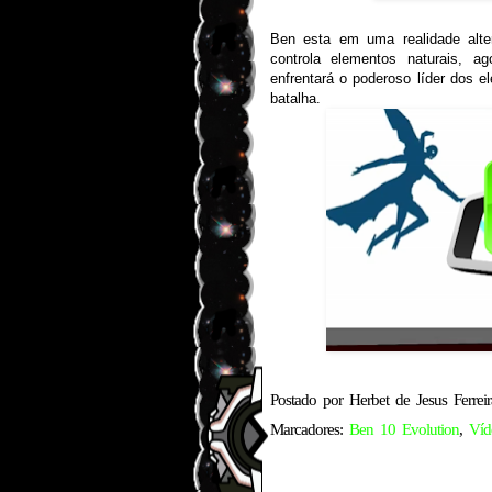
Ben esta em uma realidade alte
controla elementos naturais, 
enfrentará o poderoso líder dos e
batalha.
Postado por
Herbet de Jesus Ferreir
Marcadores:
Ben 10 Evolution
,
Víd