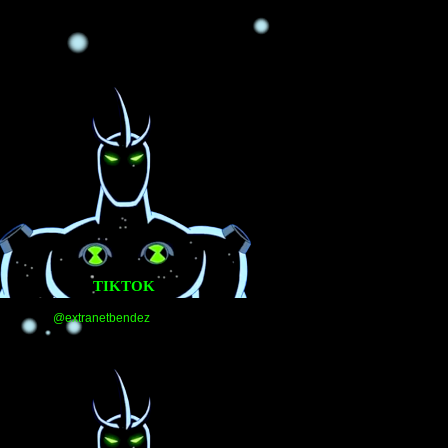
TIKTOK
@extranetbendez