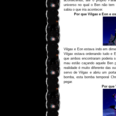
acontecendo, até o próprio Pa
universo no qual o Ben não tem
sabia o que iria acontecer.
Por que Vilgax e Eon e o
Vilgax e Eon estava indo em dim
Vilgax estava ordenando tudo e 
que ambos encontraram poderia s
mau estão caçando aquele Ben p
realidade é muito diferente das o
servo de Vilgax e abriu um port
bomba, esta bomba temporal Chr
pegar.
Por que 