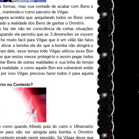
sas formas, mas sua vontade de acabar com Bens e
o, mantendo-o como parceiro de Vilgax.
gora acredita que aniquilando todos os Bens seria
rado a realidade dos Bens de ganhar o Omnitrix.
 faz ele não ter consciência de certas situações
 quando ele permitiu que as 3 dimensões se vissem
oi muito fácil para Vilgax que é um vilão tão falso
o ativar a bomba ele diz que a bomba não atingirá o
empo dele, esse tempo todo Vilgax utilizou esse Ben
s que restou viesse protegê-lo e assim pegar todos
etar Bens de outras realidades e sua linha do tempo
a realidade, e como aquele Ben era vulnerável então
por isso Vilgax precisou fazer todos ir para aquela
rro no Contexto?
 como quando Albedo pula do carro o Ultramatrix
e para não ser atingida pela bomba o Omnitrix
ontexto errado neste episódio. Se Vilgax disse que