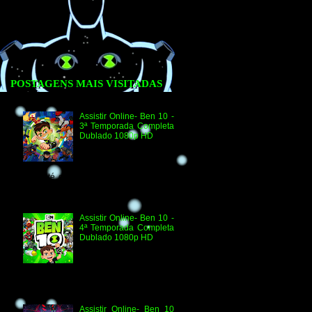
POSTAGENS MAIS VISITADAS
Assistir Online- Ben 10 -
3ª Temporada Completa
Dublado 1080p HD
Agradecimento e
Créditos para Federico
Coria e Aimar Revill
Obs. Até o momento não existe ordem
oficial dos episódios. Esta ordem é de
la...
Assistir Online- Ben 10 -
4ª Temporada Completa
Dublado 1080p HD
Assistir Online Ben 10
Episódio 1080p HD O
Quebra-Férias Assistir
Online Ben 10 Episódio 1080p HD Ben
Delicado Assistir Online B...
Assistir Online- Ben 10