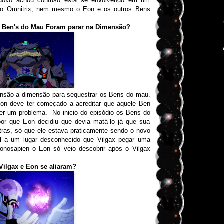
radoxo achou confuso está se envolvendo em um
 o Omnitrix, nem mesmo o Eon e os outros Bens
s Ben's do Mau Foram parar na Dimensão?
ensão a dimensão para sequestrar os Bens do mau.
Eon deve ter começado a acreditar que aquele Ben
er um problema. No inicio do episódio os Bens do
or que Eon decidiu que devia matá-lo já que sua
utras, só que ele estava praticamente sendo o novo
al a um lugar desconhecido que Vilgax pegar uma
onosapien o Eon só veio descobrir após o Vilgax
Vilgax e Eon se aliaram?