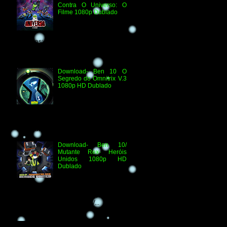
Contra O Universo: O
Filme 1080p Dublado
Ben 10 Contra O
Universo: O Filme 1080p
HD Informações
Técnicas: H.264 1080p HD WEB.DL
Áudio- Streaming 2.0 Dublado Ben 10
Versus...
Download- Ben 10 O
Segredo do Omnitrix V.3
1080p HD Dublado
Especificações
Técnicas: Arquivo
Criado e Disponibilizado
pelo Ben 10 Extranet Arquivo
Disponibilizado: Vídeo: H.264 1080p
HD Áudio: HDTV-RI...
Download- Ben 10/
Mutante Rex- Heróis
Unidos 1080p HD
Dublado
Ben 10/ Mutante Rex-
Heróis Unidos 1080p
HD Informações Técnicas: H.264 1080p
HD WEBDL Áudio- TV 2.0 Dublado
Arquivo Original Vídeo: MKV...