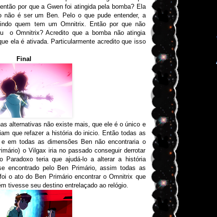
então por que a Gwen foi atingida pela bomba? Ela
o não é ser um Ben. Pelo o que pude entender, a
uindo quem tem um Omnitrix. Então por que não
ou o Omnitrix? Acredito que a bomba não atingia
ue ela é ativada. Particularmente acredito que isso
Final
as alternativas não existe mais, que ele é o único e
am que refazer a história do inicio. Então todas as
as e em todas as dimensões Ben não encontraria o
mário) o Vilgax iria no passado conseguir derrotar
 Paradoxo teria que ajudá-lo a alterar a história
se encontrado pelo Ben Primário, assim todas as
, foi o ato do Ben Primário encontrar o Omnitrix que
 tivesse seu destino entrelaçado ao relógio.