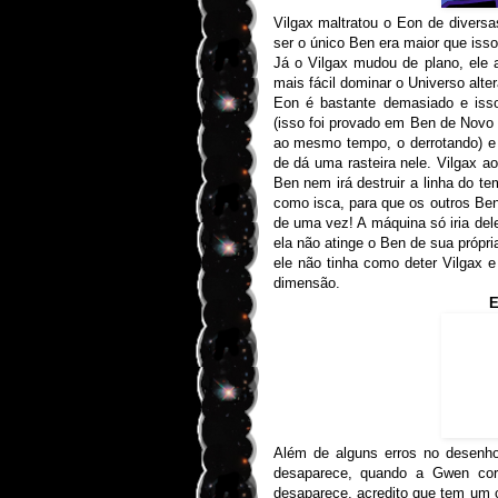
Vilgax maltratou o Eon de diver
ser o único Ben era maior que iss
Já o Vilgax mudou de plano, ele a
mais fácil dominar o Universo alte
Eon é bastante demasiado e isso
(isso foi provado em Ben de Novo
ao mesmo tempo, o derrotando) e f
de dá uma rasteira nele. Vilgax a
Ben nem irá destruir a linha do t
como isca, para que os outros Ben
de uma vez! A máquina só iria del
ela não atinge o Ben de sua própri
ele não tinha como deter Vilgax e 
dimensão.
E
Além de alguns erros no desenho
desaparece, quando a Gwen corr
desaparece, acredito que tem um c