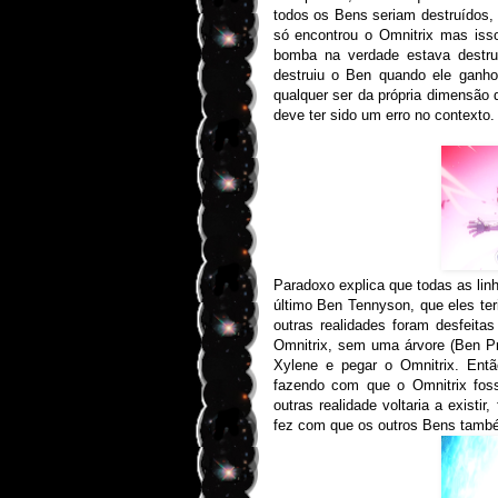
todos os Bens seriam destruídos, 
só encontrou o Omnitrix mas iss
bomba na verdade estava destr
destruiu o Ben quando ele ganh
qualquer ser da própria dimensão q
deve ter sido um erro no contexto.
Paradoxo explica que todas as linh
último Ben Tennyson, que eles teri
outras realidades foram desfeit
Omnitrix, sem uma árvore (Ben Pri
Xylene e pegar o Omnitrix. Então
fazendo com que o Omnitrix fos
outras realidade voltaria a existir
fez com que os outros Bens também