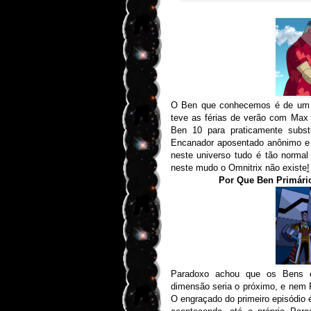
O Ben que conhecemos é de um u
teve as férias de verão com Max
Ben 10 para praticamente subs
Encanador aposentado anônimo e 
neste universo tudo é tão norma
neste mudo o Omnitrix não existe
!
Por Que Ben Primári
Paradoxo achou que os Bens e
dimensão seria o próximo, e nem P
O engraçado do primeiro episódio 