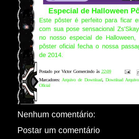
Especial de Halloween P
Este pôster é perfeito para ficar 
com sua pose sensacional Zs'Skay
no nosso especial de Halloween, 
pôster oficial fecha o nossa pass
de 2014.
Postado por
Victor Gomercindo
às
22:09
Marcadores:
Arquivo de Download
,
Download Arquivo
Oficial
Nenhum comentário:
Postar um comentário