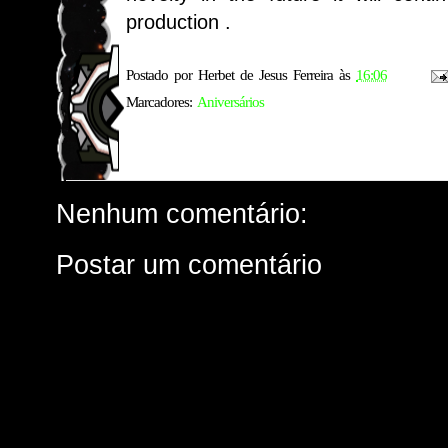
production
.
Postado por
Herbet de Jesus Ferreira
às
16:06
Marcadores:
Aniversários
Nenhum comentário:
Postar um comentário