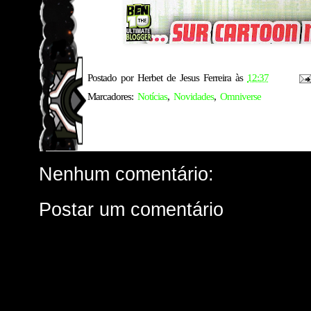
Postado por
Herbet de Jesus Ferreira
às
12:37
Marcadores:
Notícias
,
Novidades
,
Omniverse
Nenhum comentário:
Postar um comentário