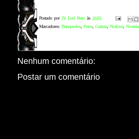
Postado por
Zé Luiz Brito
às
16:01
Marcadores:
Brinquedos
,
Fotos
,
Galeria
,
Notícias
,
Novida
Nenhum comentário:
Postar um comentário