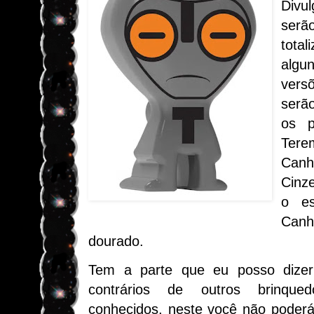
Divu
serã
tota
alg
vers
serã
os p
Tere
Ca
Cinz
o es
Ca
dourado.
Tem a parte que eu posso dizer
contrários de outros brinqued
conhecidos, neste você não poderá