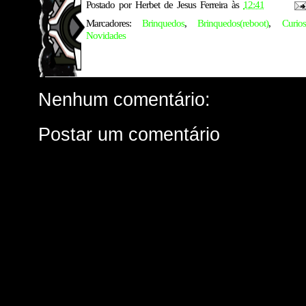
Postado por
Herbet de Jesus Ferreira
às
12:41
Marcadores:
Brinquedos
,
Brinquedos(reboot)
,
Curios
Novidades
Nenhum comentário:
Postar um comentário